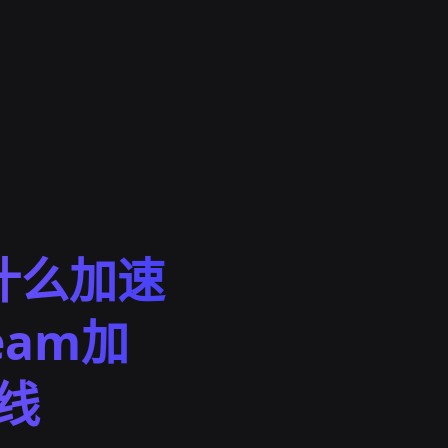
用什么加速
eam加
线